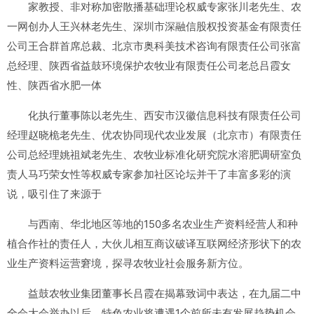
家教授、非对称加密散播基础理论权威专家张川老先生、农
一网创办人王兴林老先生、深圳市深融信股权投资基金有限责任
公司王合群首席总裁、北京市奥科美技术咨询有限责任公司张富
总经理、陕西省益鼓环境保护农牧业有限责任公司老总吕霞女
性、陕西省水肥一体
化执行董事陈以老先生、西安市汉徽信息科技有限责任公司
经理赵晓桅老先生、优农协同现代农业发展（北京市）有限责任
公司总经理姚祖斌老先生、农牧业标准化研究院水溶肥调研室负
责人马巧荣女性等权威专家参加社区论坛并干了丰富多彩的演
说，吸引住了来源于
与西南、华北地区等地的150多名农业生产资料经营人和种
植合作社的责任人，大伙儿相互商议破译互联网经济形状下的农
业生产资料运营窘境，探寻农牧业社会服务新方位。
益鼓农牧业集团董事长吕霞在揭幕致词中表达，在九届二中
全会大会举办以后，特色农业将遭遇1个前所未有发展趋势机会，